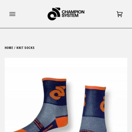
Skip
to
content
Cart
(0)
HOME
/
KNIT SOCKS