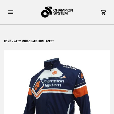
Skip
to
content
Cart
(0)
HOME
/
APEX WINDGUARD RUN JACKET