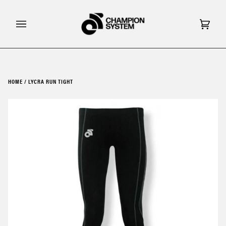
Skip
to
content
Cart
(0)
HOME
/
LYCRA RUN TIGHT