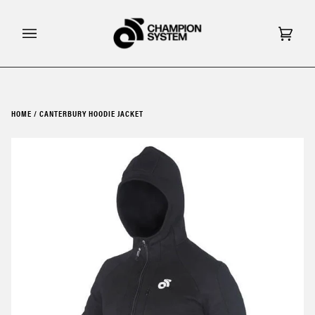
Skip
to
content
Cart
(0)
HOME
/
CANTERBURY HOODIE JACKET