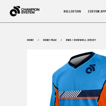
Skip
to
KOLLEKTION
CUSTOM APP
content
HOME
/
HOME PAGE
/
BMX / DOWNHILL JERSEY