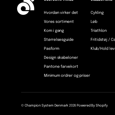
Hvordan virker det
Cykling
Vores sortiment
Løb
Kom i gang
Triathlon
Størrelsesguide
Fritidstøj / C
Pasform
Klub/Hold le
Design skabeloner
Pantone farvekort
Minimum ordrer og priser
©
Champion System Denmark
2026
Powered By Shopify